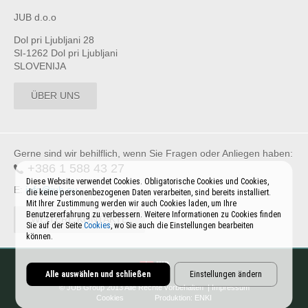
JUB d.o.o
Dol pri Ljubljani 28
SI-1262 Dol pri Ljubljani
SLOVENIJA
ÜBER UNS
Gerne sind wir behilflich, wenn Sie Fragen oder Anliegen haben:
+386 1 588 43 27
Diese Website verwendet Cookies. Obligatorische Cookies und Cookies,
E:
info@jub.eu
die keine personenbezogenen Daten verarbeiten, sind bereits installiert.
Mit Ihrer Zustimmung werden wir auch Cookies laden, um Ihre
Benutzererfahrung zu verbessern. Weitere Informationen zu Cookies finden
WEITERE KONTAKTE
Sie auf der Seite
Cookies
, wo Sie auch die Einstellungen bearbeiten
können.
Alle auswählen und schließen
Einstellungen ändern
© JUB Group 2013 Alle Rechte vorbehalten |
Impressum
Cookies
Produktion:
ENKI