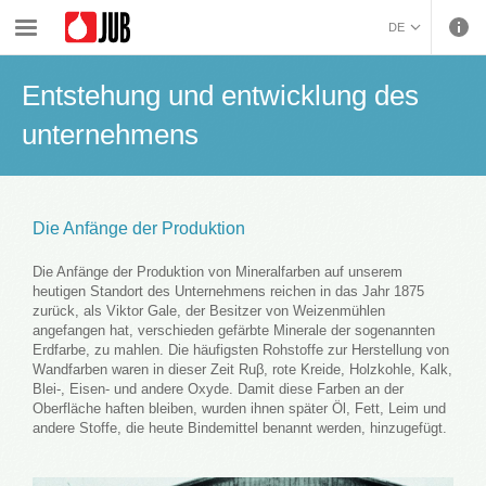
›
›
Über das Unternehmen
Entstehung und entwicklung des unternehmens
DE
BOSANSKI (BOSNIAN)
Entstehung und entwicklung des
HRVATSKI (CROATIAN)
ČEŠTINA (CZECH)
unternehmens
ENGLISH (ENGLISH)
ΕΛΛΗΝΙΚΑ (GREEK)
MAGYAR (HUNGARIAN)
Die Anfänge der Produktion
ITALIANO (ITALIAN)
KOSOVA (KOSOVO)
Die Anfänge der Produktion von Mineralfarben auf unserem
МАКЕДОНСКИ
heutigen Standort des Unternehmens reichen in das Jahr 1875
zurück, als Viktor Gale, der Besitzer von Weizenmühlen
(MACEDONIAN)
ROMÂNĂ (ROMANIAN)
angefangen hat, verschieden gefärbte Minerale der sogenannten
РУССКИЙ (RUSSIAN)
Erdfarbe, zu mahlen. Die häufigsten Rohstoffe zur Herstellung von
Wandfarben waren in dieser Zeit Ruβ, rote Kreide, Holzkohle, Kalk,
СРПСКИ (SERBIAN)
Blei-, Eisen- und andere Oxyde. Damit diese Farben an der
SLOVENČINA (SLOVAK)
Oberfläche haften bleiben, wurden ihnen später Öl, Fett, Leim und
SLOVENŠČINA
andere Stoffe, die heute Bindemittel benannt werden, hinzugefügt.
(SLOVENIAN)