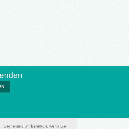
senden
EN
Gerne sind wir behilflich, wenn Sie