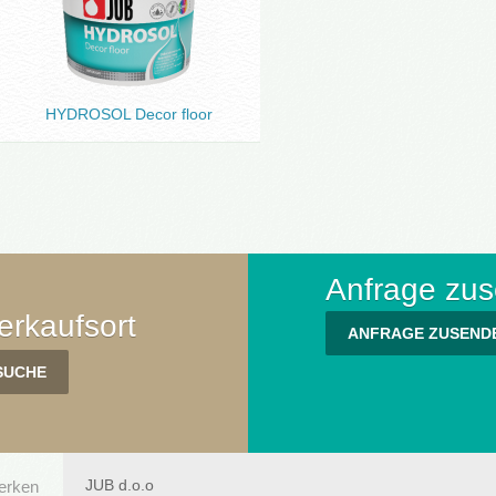
HYDROSOL Decor floor
Anfrage zu
rkaufsort
ANFRAGE ZUSEND
JUB d.o.o
werken