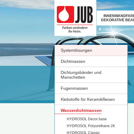
INNENWANDFAR
DEKORATIVE BEA
›
Hydroisolation und F
Systemlösungen
Dichtmassen
Dichtungsbänder und
Manschetten
Fugenmassen
Klebstoffe für Keramikfliesen
Wasserdichtmassen
HYDROSOL Decor base
HYDROSOL Polyurethane 2K
HYDROSOL Classic