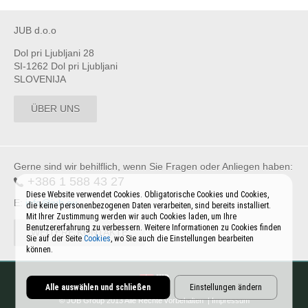
JUB d.o.o
Dol pri Ljubljani 28
SI-1262 Dol pri Ljubljani
SLOVENIJA
ÜBER UNS
Gerne sind wir behilflich, wenn Sie Fragen oder Anliegen haben:
+386 1 588 43 27
Diese Website verwendet Cookies. Obligatorische Cookies und Cookies,
E:
info@jub.eu
die keine personenbezogenen Daten verarbeiten, sind bereits installiert.
Mit Ihrer Zustimmung werden wir auch Cookies laden, um Ihre
Benutzererfahrung zu verbessern. Weitere Informationen zu Cookies finden
WEITERE KONTAKTE
Sie auf der Seite
Cookies
, wo Sie auch die Einstellungen bearbeiten
können.
Alle auswählen und schließen
Einstellungen ändern
© JUB Group 2013 Alle Rechte vorbehalten |
Impressum