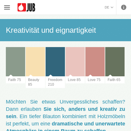
›
›
›
›
Innenwandfarben und dekorative Bearbeitung
Inspiration
Farbtrends 2021
DE
Kreativität und eignartigkeit
BOSANSKI (BOSNIAN)
HRVATSKI (CROATIAN)
Kreativität und eignartigkeit
ČEŠTINA (CZECH)
ENGLISH (ENGLISH)
ΕΛΛΗΝΙΚΑ (GREEK)
MAGYAR (HUNGARIAN)
ITALIANO (ITALIAN)
KOSOVA (KOSOVO)
МАКЕДОНСКИ
Faith 75
Beauty
Freedom
Love 85
Love 75
Faith 65
85
210
(MACEDONIAN)
ROMÂNĂ (ROMANIAN)
РУССКИЙ (RUSSIAN)
СРПСКИ (SERBIAN)
Möchten Sie etwas Unvergessliches schaffen?
SLOVENČINA (SLOVAK)
Dann erlauben
Sie sich, anders und kreativ zu
SLOVENŠČINA
sein
. Ein tiefer Blauton kombiniert mit Holzmöbeln
(SLOVENIAN)
ist perfekt, um eine
dramatische und unerwartete
Atmosphäre in einem Raum zu schaffen.