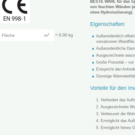
BESTE WAHL für das Sp
von feuchten Wänden (a
ohne Hydroisolierung).
Eigenschaften
Fläche
≈
0.00
kg
2
m
Außerordentlich effek
versalzenen Wandflä
Außerordentliche Dam
Ausgezeichnete wass
Große Porosität – vor 
Entspricht den Anford
Günstige Wärmeleitfäh
Vorteile für den I
Verhindert das Auft
Ausgezeichnete W
Verbessert die Wo
Ermöglicht das Auf
Ermöglicht feines G