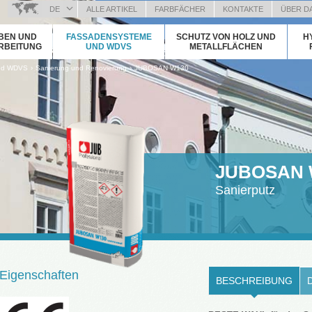
DE
ALLE ARTIKEL
FARBFÄCHER
KONTAKTE
ÜBER D
BOSANSKI (BOSNIAN)
BEN UND
FASSADENSYSTEME
SCHUTZ VON HOLZ UND
H
HRVATSKI (CROATIAN)
RBEITUNG
UND WDVS
METALLFLÄCHEN
ČEŠTINA (CZECH)
›
›
nd WDVS
Sanierung und Renovierung
JUBOSAN W130
ENGLISH (ENGLISH)
ΕΛΛΗΝΙΚΑ (GREEK)
MAGYAR (HUNGARIAN)
ITALIANO (ITALIAN)
KOSOVA (KOSOVO)
МАКЕДОНСКИ (MACEDONIAN)
JUBOSAN 
ROMÂNĂ (ROMANIAN)
Sanierputz
РУССКИЙ (RUSSIAN)
СРПСКИ (SERBIAN)
SLOVENČINA (SLOVAK)
SLOVENŠČINA (SLOVENIAN)
Eigenschaften
BESCHREIBUNG