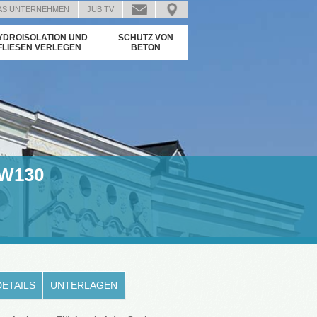
AS UNTERNEHMEN
JUB TV
YDROISOLATION UND
SCHUTZ VON
FLIESEN VERLEGEN
BETON
W130
DETAILS
UNTERLAGEN