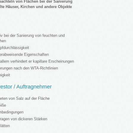
achteln von Flächen bei der Sanierung
lte Häuser, Kirchen und andere Objekte
tiv bei der Sanierung von feuchten und
chen
pfdurchlässigkeit
erabweisende Eigenschaften
allem verhindert er kapillare Erscheinungen
erungen nach den WTA-Richtlinien
igkeit
nvestor / Auftragnehmer
reten von Salz auf der Fläche
eiße
hnbedingungen
tragen von dickeren Stärken
lätten